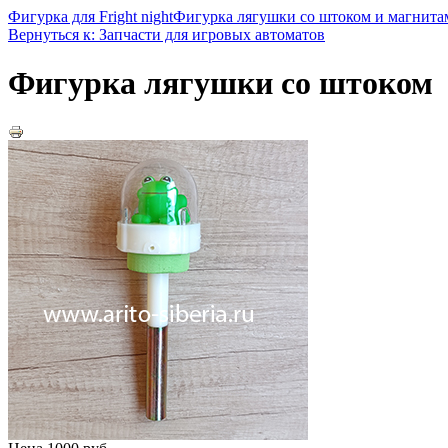
Фигурка для Fright night
Фигурка лягушки со штоком и магнита
Вернуться к: Запчасти для игровых автоматов
Фигурка лягушки со штоком