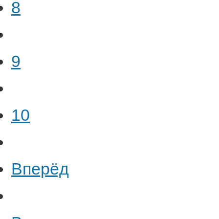
8
9
10
Вперёд